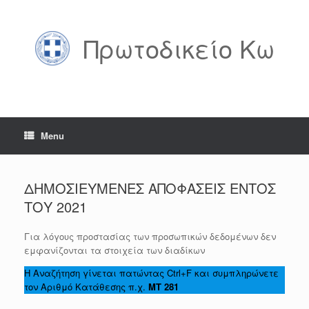
Skip
to
content
Πρωτοδικείο Κω
Menu
ΔΗΜΟΣΙΕΥΜΕΝΕΣ ΑΠΟΦΑΣΕΙΣ ΕΝΤΟΣ
ΤΟΥ 2021
Για λόγους προστασίας των προσωπικών δεδομένων δεν
εμφανίζονται τα στοιχεία των διαδίκων
Η Αναζήτηση γίνεται πατώντας Ctrl+F και συμπληρώνετε
τον Αριθμό Κατάθεσης π.χ.
ΜΤ 281