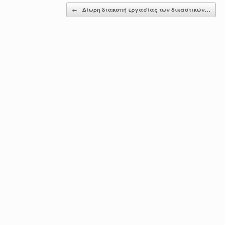
Post navigation
←
Δίωρη διακοπή εργασίας των δικαστικών…