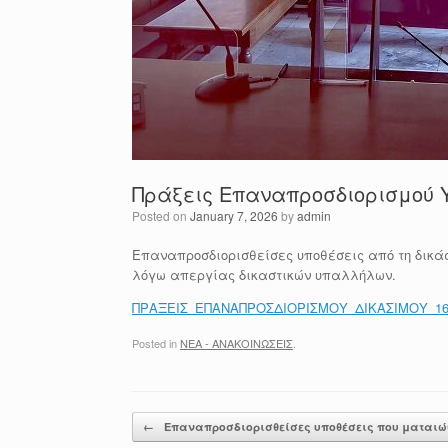
Πράξεις Επαναπροσδιορισμού Υ
Posted on
January 7, 2026
by
admin
Επαναπροσδιορισθείσες υποθέσεις από τη δικάσι
λόγω απεργίας δικαστικών υπαλλήλων.
ΠΡΑΞΕΙΣ_ΕΠΑΝΑΠΡΟΣΔΙΟΡΙΣΜΟΥ_ΔΙΚΑΣΙΜΟΥ_16_1
Posted in
ΝΕΑ - ΑΝΑΚΟΙΝΩΣΕΙΣ
.
Post navigation
←
Επαναπροσδιορισθείσες υποθέσεις που ματαιώ