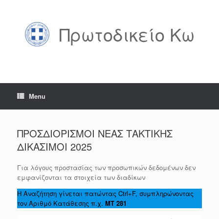
Skip
to
content
Πρωτοδικείο Κω
Menu
ΠΡΟΣΔΙΟΡΙΣΜΟΙ ΝΕΑΣ ΤΑΚΤΙΚΗΣ
ΔΙΚΑΣΙΜΟΙ 2025
Για λόγους προστασίας των προσωπικών δεδομένων δεν
εμφανίζονται τα στοιχεία των διαδίκων
Η Αναζήτηση γίνεται πατώντας Ctrl+F, συμπληρώνοντας
τον Αριθμό Κατάθεσης π.χ.
ΜΤ 281