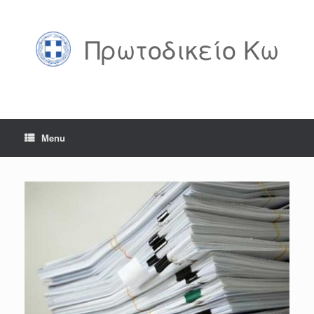
Skip
to
content
Πρωτοδικείο Κω
Menu