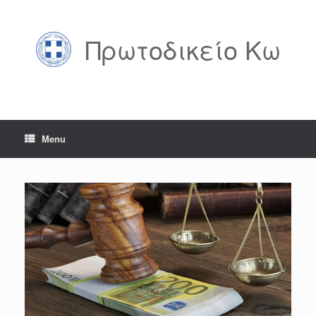
Skip
to
content
Πρωτοδικείο Κω
Menu